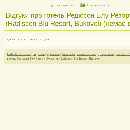
Докладніше
Готель на карті
Відгуки про готель Редіссон Блу Резор
(Radisson Blu Resort, Bukovel) (немає в
Відгуків про готель ще не було
GoHotels.com.ua
›
Україна
›
Буковель
›
Готель Редіссон Блу Резорт, Буковель (Radisson B
готель Редіссон Блу Резорт, Буковель (Radisson Blu Resort, Bukovel)