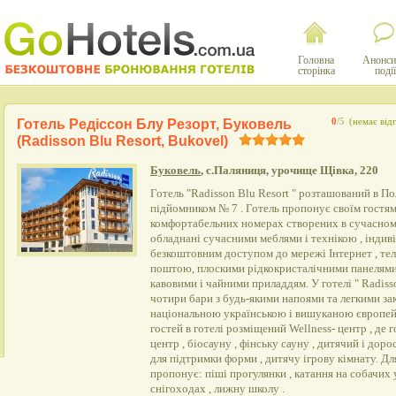
Головна
Анонси
сторінка
події
Готель Редіссон Блу Резорт, Буковель
0
/5
(немає відг
(Radisson Blu Resort, Bukovel)
Буковель
, с.Паляниця, урочище Щівка, 220
Готель "Radisson Blu Resort " розташований в По
підйомником № 7 . Готель пропонує своїм гостям
комфортабельних номерах створених в сучасном
обладнані сучасними меблями і технікою , індиві
безкоштовним доступом до мережі Інтернет , те
поштою, плоскими рідкокристалічними панелями
кавовими і чайними приладдям. У готелі " Radiss
чотири бари з будь-якими напоями та легкими зак
національною українською і вишуканою європей
гостей в готелі розміщений Wellness- центр , де 
центр , біосауну , фінську сауну , дитячий і дор
для підтримки форми , дитячу ігрову кімнату. Д
пропонує: піші прогулянки , катання на собачих 
снігоходах , лижну школу .