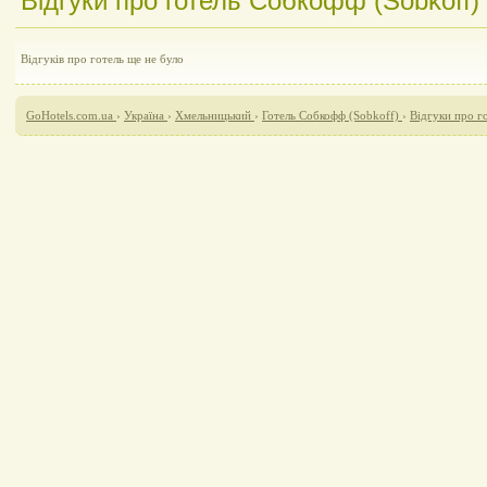
Відгуки про готель Собкофф (Sobkoff) 
Відгуків про готель ще не було
GoHotels.com.ua
›
Україна
›
Хмельницький
›
Готель Собкофф (Sobkoff)
›
Відгуки про г