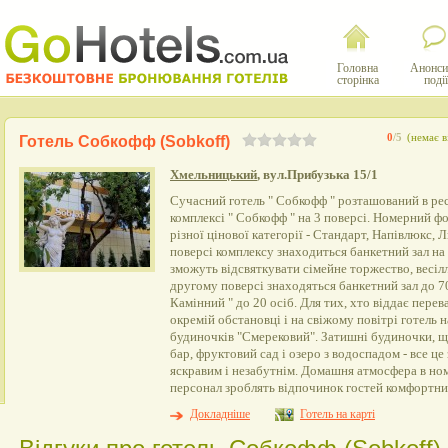
Головна
Анонси
сторінка
події
0
/5
(немає в
Готель Собкофф (Sobkoff)
Хмельницький
, вул.Прибузька 15/1
Сучасний готель " Собкофф " розташований в ре
комплексі " Собкофф " на 3 поверсі. Номерний ф
різної цінової категорії - Стандарт, Напівлюкс,
поверсі комплексу знаходиться банкетний зал на 2
зможуть відсвяткувати сімейне торжество, весілл
другому поверсі знаходяться банкетний зал до 70 
Камінний " до 20 осіб. Для тих, хто віддає пере
окремій обстановці і на свіжому повітрі готель 
будиночків "Смерековий". Затишні будиночки, щ
бар, фруктовий сад і озеро з водоспадом - все ц
яскравим і незабутнім. Домашня атмосфера в но
персонал зроблять відпочинок гостей комфортним
Докладніше
Готель на карті