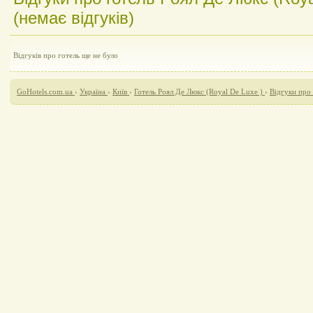
(немає відгуків)
Відгуків про готель ще не було
GoHotels.com.ua
›
Україна
›
Київ
›
Готель Роял Де Люкс (Royal De Luxe )
›
Відгуки про 