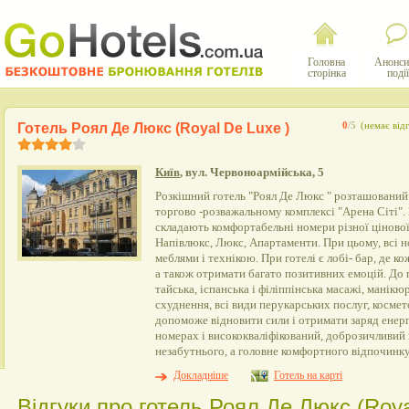
Головна
Анонси
сторінка
події
Готель Роял Де Люкс (Royal De Luxe )
0
/5
(немає відг
Київ
, вул. Червоноармійська, 5
Розкішний готель "Роял Де Люкс " розташований 
торгово -розважальному комплексі "Арена Сіті"
складають комфортабельні номери різної цінової 
Напівлюкс, Люкс, Апартаменти. При цьому, всі
меблями і технікою. При готелі є лобі- бар, де к
а також отримати багато позитивних емоцій. До
тайська, іспанська і філіппінська масажі, манік
схуднення, всі види перукарських послуг, космет
допоможе відновити сили і отримати заряд енерг
номерах і висококваліфікований, доброзичливий
незабутнього, а головне комфортного відпочинку
Докладніше
Готель на карті
Відгуки про готель Роял Де Люкс (Roya