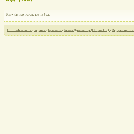
Відгуків про готель ще не було
GoHotels.com.ua
›
Україна
›
Буковель
›
Готель Долина Гір (Dolyna Gir)
›
Відгуки про го