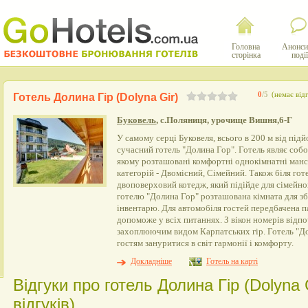
Головна
Анонси
сторінка
події
0
/5
(немає відг
Готель Долина Гір (Dolyna Gir)
Буковель
, с.Поляниця, урочище Вишня,6-Г
У самому серці Буковеля, всього в 200 м від пі
сучасний готель "Долина Гор". Готель являє соб
якому розташовані комфортні однокімнатні манс
категорій - Двомісний, Сімейний. Також біля го
двоповерховий котедж, який підійде для сімейно
готелю "Долина Гор" розташована кімната для зб
інвентарю. Для автомобіля гостей передбачена п
допоможе у всіх питаннях. З вікон номерів від
захоплюючим видом Карпатських гір. Готель "Д
гостям зануритися в світ гармонії і комфорту.
Докладніше
Готель на карті
Відгуки про готель Долина Гір (Dolyna 
відгуків)