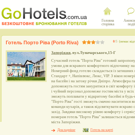
Головна
Анонси
сторінка
події
0
/5
(немає відг
Готель Порто Ріва (Porto Riva)
Запоріжжя
, вул.Луначарського,15-Г
Сучасний готель "Порта Ріва" готовий запропону
умови для яскравого комфортного відпочинку на 
Номерний фонд готелю складається із затишних н
Стандарт +, Напівлюкс, Люкс, VIP. З вікон номер
на басейн і на затоку річки Дніпро. Атмосфера г
допоможуть гостям зануритися в світ комфорту 
і чуйний персонал допоможе гостям міста у всі
зможуть поплавати у відкритому басейні в будь-
"Порто Ріва" гості зможуть смачно насититися 
команди кухарів, а також відсвяткувати яскраво 
захід. Завдяки високому рівню комфорту і серві
номерам готель "Порто Ріва" залишається відоми
міста Запоріжжя.
Докладніше
Готель на карті