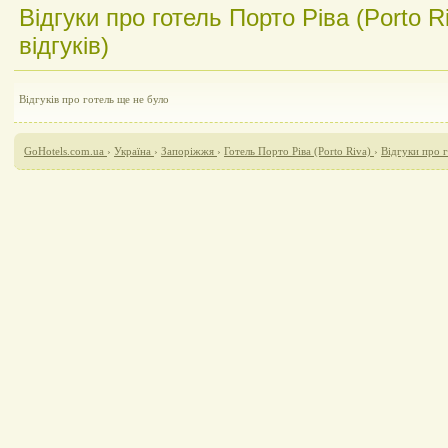
Відгуки про готель Порто Ріва (Porto R
відгуків)
Відгуків про готель ще не було
GoHotels.com.ua
›
Україна
›
Запоріжжя
›
Готель Порто Ріва (Porto Riva)
›
Відгуки про г