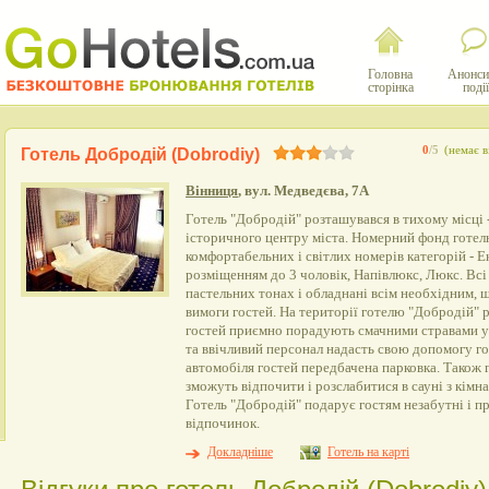
Головна
Анонси
сторінка
події
0
/5
(немає в
Готель Добродій (Dobrodiy)
Вінниця
, вул. Медведєва, 7А
Готель "Добродій" розташувався в тихому місці -
історичного центру міста. Номерний фонд готел
комфортабельних і світлих номерів категорій - Е
розміщенням до 3 чоловік, Напівлюкс, Люкс. Вс
пастельних тонах і обладнані всім необхідним,
вимоги гостей. На території готелю "Добродій" 
гостей приємно порадують смачними стравами ук
та ввічливий персонал надасть свою допомогу го
автомобіля гостей передбачена парковка. Також 
зможуть відпочити і розслабитися в сауні з кімн
Готель "Добродій" подарує гостям незабутні і п
відпочинок.
Докладніше
Готель на карті