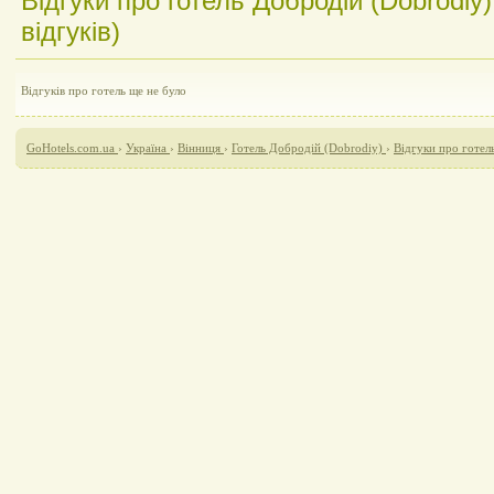
Відгуки про готель Добродій (Dobrodiy
відгуків)
Відгуків про готель ще не було
GoHotels.com.ua
›
Україна
›
Вінниця
›
Готель Добродій (Dobrodiy)
›
Відгуки про готел