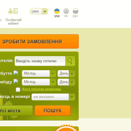
UAH
и
Особистий
кабінет
отелів:
ибуття
Місяць
День
виїзду
Місяць
День
Дата поїздки невідома
місць в номері
не вказано