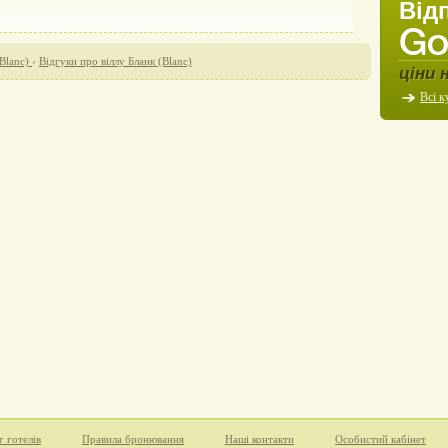
Від
Blanc)
›
Відгуки про віллу Бланк (Blanc)
ціни 
Всі к
г готелів
Правила бронювання
Наші контакти
Особистий кабінет