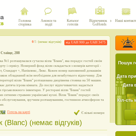
Головна
Анонси та
Каталог
Відпочинок з
Наші контакт
сторінка
події
готелів
GoHotels
0
/5
(немає відгуків)
від UAH 900 до UAH 3475
 Стаїще, 288
ка №1 розташувалася сучасна вілла "Бланк", яка порадує гостей своїм
Пошук г
ту і сервісу. Номерний фонд вілли складається з номерів категорії -
т, Стандарт +, Напівлюкс, Люкс. Кожен номер наповнений домашнім
 також обладнаний всім необхідним для незабутнього відпочинку. Для
Дата пр
території вілли "Бланк" розташована дворівнева стоянка на 50 машин.
Дата 
ає дитяча ігрова кімната. До послуг відпочиваючих надається
я гірськолижного інвентарю. У ресторані вілли "Бланк" гостей
 ситними стравами української кухні. Вілла "Бланк" порадує своїх
Кіл-сть 
тю обслуговування, зручним розташуванням, гостинною атмосферою та
ми.
Готель на карті
Є вільні номери
 (Blanc) (немає відгуків)