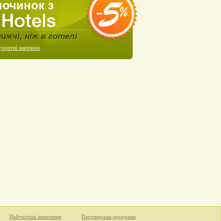
починок з
нижчі, ніж в готелі
урортні напрями
Найчастіші запитання
Партнерська програма