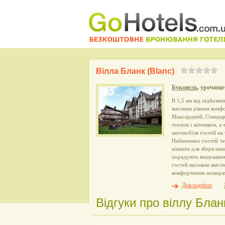
Вілла Бланк (Blanc)
Буковель
, урочище
В 1,5 км від підйомни
високим рівнем комфор
Мансардний, Стандар
теплом і затишком, а
автомобіля гостей на 
Найменших гостей чек
кімната для зберіганн
порадують вишуканими
гостей високою якіс
комфортними номера
Докладніше
Відгуки про віллу Бланк