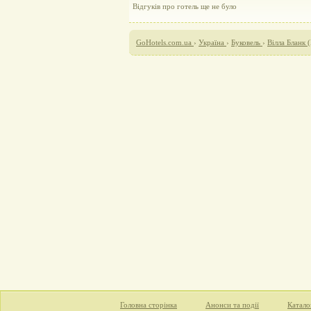
Відгуків про готель ще не було
GoHotels.com.ua
›
Україна
›
Буковель
›
Вілла Бланк (
Головна сторінка
Анонси та події
Катало