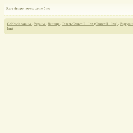
Відгуків про готель ще не було
GoHotels.com.ua
›
Україна
›
Вінниця
›
Готель Сhurchill—Inn (Сhurchill—Inn)
›
Відгуки 
Inn)