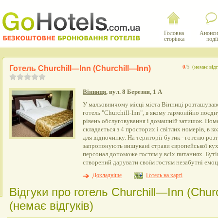
Головна
Анонси
сторінка
події
Готель Сhurchill—Inn (Сhurchill—Inn)
0
/5
(немає відг
Вінниця
, вул. 8 Березня, 1 А
У мальовничому місці міста Вінниці розташував
готель "Сhurchill-Inn", в якому гармонійно поєд
рівень обслуговування і домашній затишок. Но
складається з 4 просторих і світлих номерів, в к
для відпочинку. На території бутик - готелю роз
запропонують вишукані страви європейської кух
персонал допоможе гостям у всіх питаннях. Бутік
створений дарувати своїм гостям незабутні емоці
Докладніше
Готель на карті
Відгуки про готель Сhurchill—Inn (Сhur
(немає відгуків)