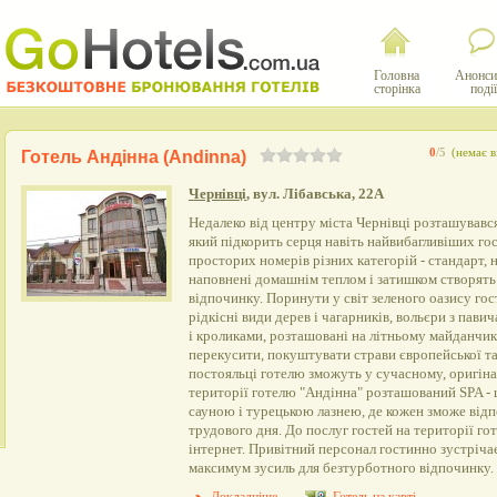
Головна
Анонси
сторінка
події
0
/5
(немає в
Готель Андінна (Andinna)
Чернівці
, вул. Лібавська, 22А
Недалеко від центру міста Чернівці розташувавс
який підкорить серця навіть найвибагливіших гос
просторих номерів різних категорій - стандарт, 
наповнені домашнім теплом і затишком створять
відпочинку. Поринути у світ зеленого оазису г
рідкісні види дерев і чагарників, вольєри з пав
і кроликами, розташовані на літньому майданчи
перекусити, покуштувати страви європейської та
постояльці готелю зможуть у сучасному, оригіна
території готелю "Андінна" розташований SPA - 
сауною і турецькою лазнею, де кожен зможе відп
трудового дня. До послуг гостей на території г
інтернет. Привітний персонал гостинно зустрічає
максимум зусиль для безтурботного відпочинку.