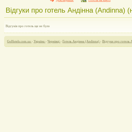
Докладніше
Готель на карті
Відгуки про готель Андінна (Andinna) (
Відгуків про готель ще не було
GoHotels.com.ua
›
Україна
›
Чернівці
›
Готель Андінна (Andinna)
›
Відгуки про готель 