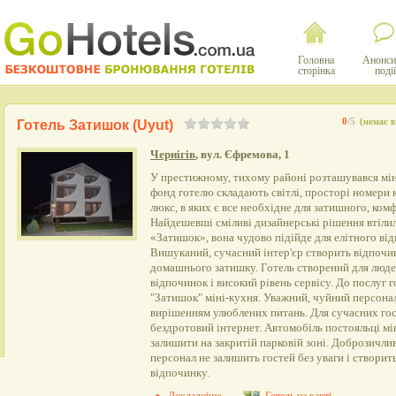
Головна
Анонси
сторінка
події
0
/5
(немає в
Готель Затишок (Uyut)
Чернігів
, вул. Єфремова, 1
У престижному, тихому районі розташувався мін
фонд готелю складають світлі, просторі номери к
люкс, в яких є все необхідне для затишного, ко
Найдешевші сміливі дизайнерські рішення втілил
«Затишок», вона чудово підійде для елітного від
Вишуканий, сучасний інтер'єр створить відпоч
домашнього затишку. Готель створений для люде
відпочинок і високий рівень сервісу. До послуг 
"Затишок" міні-кухня. Уважний, чуйний персона
вирішенням улюблених питань. Для сучасних гос
бездротовий інтернет. Автомобіль постояльці м
залишити на закритій парковій зоні. Доброзичли
персонал не залишить гостей без уваги і створит
відпочинку.