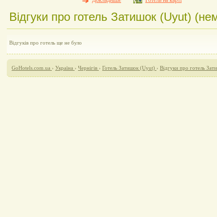
Докладніше
Готель на карті
Відгуки про готель Затишок (Uyut) (нем
Відгуків про готель ще не було
GoHotels.com.ua
›
Україна
›
Чернігів
›
Готель Затишок (Uyut)
›
Відгуки про готель Зат