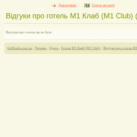
Докладніше
Готель на карті
Відгуки про готель М1 Клаб (M1 Club) (
Відгуків про готель ще не було
GoHotels.com.ua
›
Україна
›
Одеса
›
Готель М1 Клаб (M1 Club)
›
Відгуки про готель М