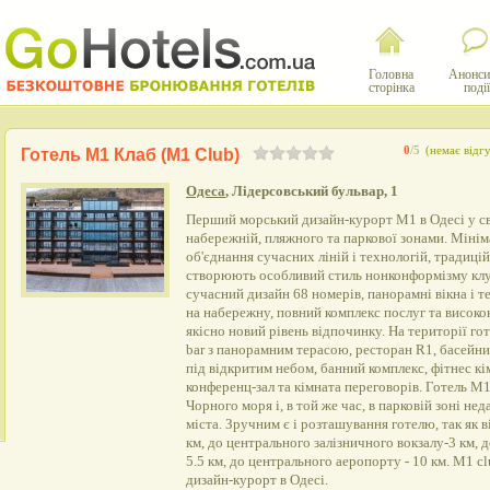
Головна
Анонси
сторінка
події
0
/5
(немає відгу
Готель М1 Клаб (M1 Club)
Одеса
, Лідерсовський бульвар, 1
Перший морський дизайн-курорт М1 в Одесі у с
набережній, пляжного та паркової зонами. Мінім
об'єднання сучасних ліній і технологій, традиц
створюють особливий стиль нонконформізму клу
сучасний дизайн 68 номерів, панорамні вікна і 
на набережну, повний комплекс послуг та високо
якісно новий рівень відпочинку. На території го
bar з панорамним терасою, ресторан R1, басейни 
під відкритим небом, банний комплекс, фітнес кі
конференц-зал та кімната переговорів. Готель М
Чорного моря і, в той же час, в парковій зоні не
міста. Зручним є і розташування готелю, так як ві
км, до центрального залізничного вокзалу-3 км, 
5.5 км, до центрального аеропорту - 10 км. М1 c
дизайн-курорт в Одесі.