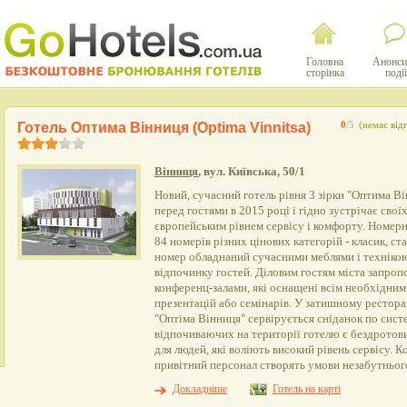
Головна
Анонси
сторінка
події
Готель Оптима Вінниця (Optima Vinnitsa)
0
/5
(немає відг
Вінниця
, вул. Київська, 50/1
Новий, сучасний готель рівня 3 зірки "Оптима В
перед гостями в 2015 році і гідно зустрічає сво
європейським рівнем сервісу і комфорту. Номерн
84 номерів різних цінових категорій - класик, ст
номер обладнаний сучасними меблями і техніко
відпочинку гостей. Діловим гостям міста запро
конференц-залами, які оснащені всім необхідним
презентацій або семінарів. У затишному рестор
"Оптіма Вінниця" сервірується сніданок по сист
відпочиваючих на території готелю є бездротови
для людей, які воліють високий рівень сервісу. 
привітний персонал створять умови незабутнього
Докладніше
Готель на карті