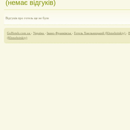
(немає відгуків)
Відгуків про готель ще не було
GoHotels.com.ua
›
Україна
›
Івано-Франківськ
›
Готель Хмельницький (Khmelnitskiy)
›
В
(Khmelnitskiy)