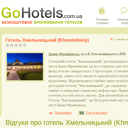
Головна
Анонси
сторінка
події
Готель Хмельницький (Khmelnitskiy)
0
/5
(немає в
Івано-Франківськ
, вул.Б.Хмельницького, 69Б
Сучасний готель "Хмельницький" розташувався в
міста Івано-Франківська, де все створено для ел
фонд готелю складається з 7 просторих сучасних
кожному з яких гості зможуть зануритися в безт
відпочинку. Відсвяткувати сімейне свято незабу
ресторані готелю "Хмельницький", де справжніх
смачні та вишукані страви від шеф-кухаря. Прив
оточить гостей своєю увагою. Для автомобіля го
Готель "Хмельницький" - це безтурботний світ га
місті Івано-Франківськ.
Докладніше
Готель на карті
Відгуки про готель Хмельницький (Khme