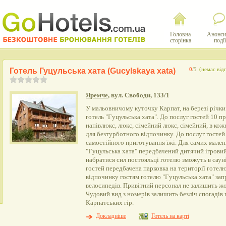
Головна
Анонси
сторінка
події
Готель Гуцульська хата (Gucylskaya xata)
0
/5
(немає відг
Яремче
, вул. Свободи, 133/1
У мальовничому куточку Карпат, на березі річк
готель "Гуцульська хата". До послуг гостей 10 п
напівлюкс, люкс, сімейний люкс, сімейний, в кож
для безтурботного відпочинку. До послуг гостей
самостійного приготування їжі. Для самих мален
"Гуцульська хата" передбачений дитячий ігрови
набратися сил постояльці готелю зможуть в саун
гостей передбачена парковка на території готел
відпочинку гостям готелю "Гуцульська хата" за
велосипедів. Привітний персонал не залишить жо
Чудовий вид з номерів залишить безліч спогадів
Карпатських гір.
Докладніше
Готель на карті