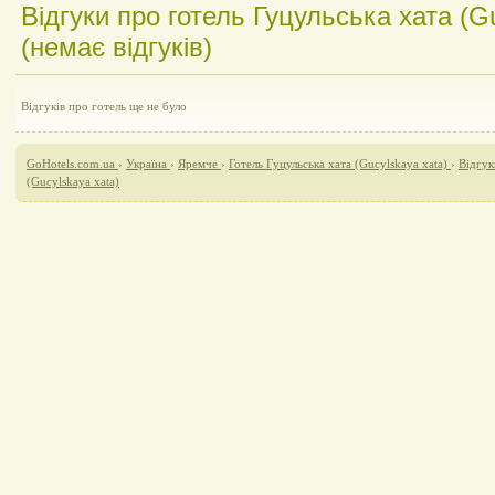
Відгуки про готель Гуцульська хата (G
(немає відгуків)
Відгуків про готель ще не було
GoHotels.com.ua
›
Україна
›
Яремче
›
Готель Гуцульська хата (Gucylskaya xata)
›
Відгук
(Gucylskaya xata)