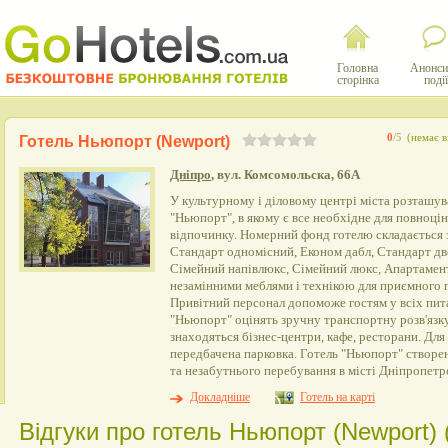
Головна
Анонси
сторінка
події
0
/5
(немає в
Готель Ньюпорт (Newport)
Дніпро
, вул. Комсомольска, 66А
У культурному і діловому центрі міста розташув
"Ньюпорт", в якому є все необхідне для повноц
відпочинку. Номерний фонд готелю складається з
Стандарт одномісний, Економ дабл, Стандарт дв
Сімейний напівлюкс, Сімейний люкс, Апартаме
незамінними меблями і технікою для приємного 
Привітний персонал допоможе гостям у всіх пи
"Ньюпорт" оцінять зручну транспортну розв'язку
знаходяться бізнес-центри, кафе, ресторани. Для
передбачена парковка. Готель "Ньюпорт" створе
та незабутнього перебування в місті Дніпропетр
Докладніше
Готель на карті
Відгуки про готель Ньюпорт (Newport) (