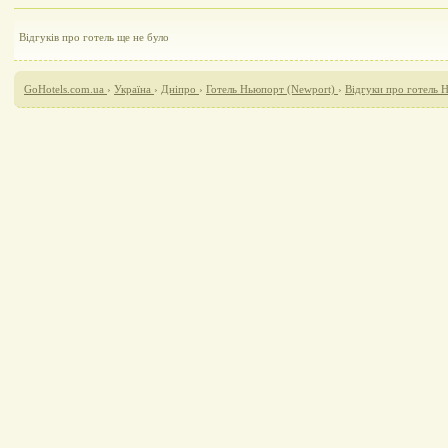
Відгуків про готель ще не було
GoHotels.com.ua
›
Україна
›
Дніпро
›
Готель Ньюпорт (Newport)
›
Відгуки про готель 