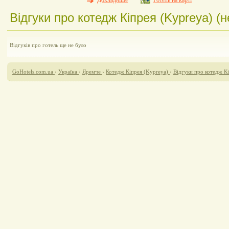
Докладніше
Готель на карті
Відгуки про котедж Кіпрея (Kypreya) (н
Відгуків про готель ще не було
GoHotels.com.ua
›
Україна
›
Яремче
›
Котедж Кіпрея (Kypreya)
›
Відгуки про котедж К