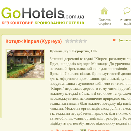
Головна
Анонси
сторінка
події
0
/5
(немає в
Котедж Кіпрея (Kypreya)
Яремче
, вул. Курортна, 10б
Затишні дерев'яні котеджі "Кіпрея" розташували
Прут, неподалік від гори Маковиця. До урочища 
невеликий гірськолижний схил для початківців, -
Яремчі - 7 хвилин пішки. До послуг гостей двопов
для комфортного проживання: дві спальні, кухня
посудом, ванна з душовою кабінкою та теплою пі
"Кіпрея" переважає дерево, в тому числі і дерев'
кожному котеджі є балкон зі столиком та кріслам
насолоджуватися мальовничою природою околиць.
велика альтанка, а біля кожного котеджу під наві
лавками. Можлива організація екскурсій, а також
з котеджами передбачена парковка. Для тих же, 
автомобілі, можлива організація трансферу. Кот
підійдуть для незабутнього відпочинку подалі ві