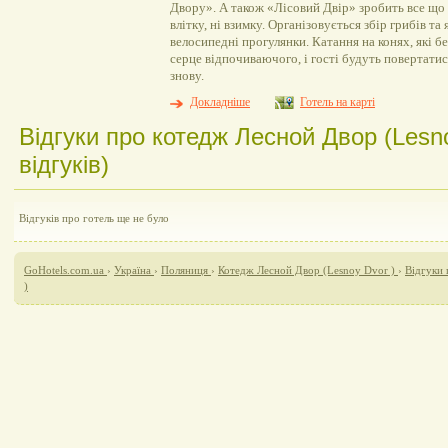
Двору». А також «Лісовий Двір» зробить все що б
влітку, ні взимку. Організовується збір грибів та 
велосипедні прогулянки. Катання на конях, які б
серце відпочиваючого, і гості будуть повертатис
знову.
Докладніше
Готель на карті
Відгуки про котедж Лесной Двор (Lesn
відгуків)
Відгуків про готель ще не було
GoHotels.com.ua
›
Україна
›
Поляниця
›
Котедж Лесной Двор (Lesnoy Dvor )
›
Відгуки 
)