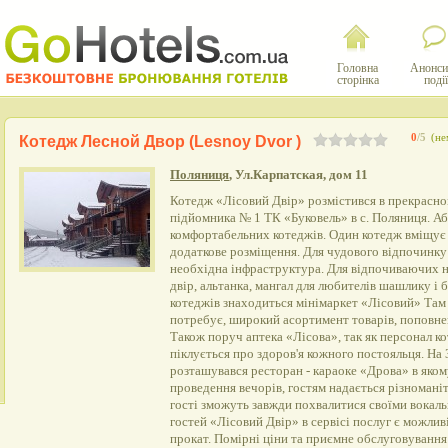
Головна
Анонси
сторінка
події
0
/5
(не
Котедж Лесной Двор (Lesnoy Dvor )
Поляниця
, Ул.Карпатская, дом 11
Котедж «Лісовий Двір» розмістився в прекрасном
підйомника № 1 ТК «Буковель» в с. Поляниця. А
комфортабельних котеджів. Один котедж вміщує 
додаткове розміщення. Для чудового відпочинку
необхідна інфраструктура. Для відпочиваючих н
двір, альтанка, мангал для любителів шашлику і 
котеджів знаходиться мінімаркет «Лісовий» Там 
потребує, широкий асортимент товарів, поповне
Також поруч аптека «Лісова», так як персонал к
піклується про здоров'я кожного постояльця. На
розташувався ресторан - караоке «Дрова» в якому
проведення вечорів, гостям надається різноманітн
гості зможуть завжди похвалитися своїми вокаль
гостей «Лісовий Двір» в сервісі послуг є можлив
прокат. Помірні ціни та приємне обслуговування