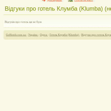
Докладніше
Готель на карті
Відгуки про готель Клумба (Klumba) (н
Відгуків про готель ще не було
GoHotels.com.ua
›
Україна
›
Одеса
›
Готель Клумба (Klumba)
›
Відгуки про готель Клу