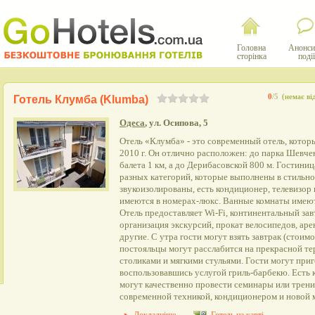
Головна
Анонси
сторінка
події
0
/5
(немає ві
Готель Клумба (Klumba)
Одеса
, ул. Осипова, 5
Отель «Клумба» - это современный отель, котор
2010 г. Он отлично расположен: до парка Шевчен
балета 1 км, а до Дерибасовской 800 м. Гостини
разных категорий, которые выполнены в стильно
звукоизолированы, есть кондиционер, телевизор
имеются в номерах-люкс. Ванные комнаты имеют
Отель предоставляет Wi-Fi, континентальный завт
организация экскурсий, прокат велосипедов, арен
другие. С утра гости могут взять завтрак (стоимо
постояльцы могут расслабится на прекрасной те
столиками и мягкими стульями. Гости могут при
воспользовавшись услугой гриль-барбекю. Есть к
могут качественно провести семинары или трени
современной техникой, кондиционером и новой 