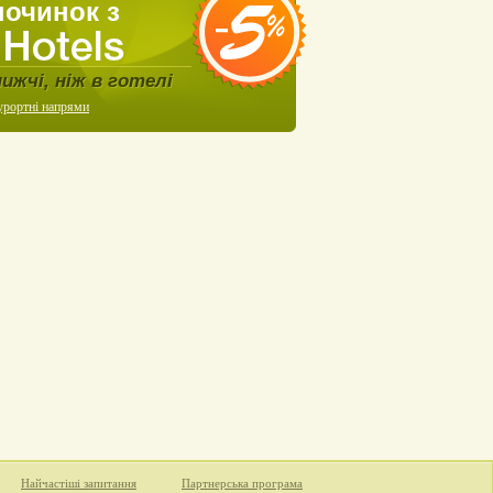
починок з
нижчі, ніж в готелі
урортні напрями
Найчастіші запитання
Партнерська програма