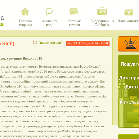
Головна
Анонси та
Каталог
Відпочинок з
Наші контакт
сторінка
події
готелів
GoHotels
 Sich)
0
/5
(немає відгуків)
від UAH 767 до UAH 1750
иця, урочище Вишня, 319
Пошук г
о гірськолижного курорту Буковель розташувався комфортабельний
ч", який запрошує гостей з 2016 року. Готель євро-класу розташувався
д підйомника №1 і представляє собою чотириповерховий корпус,
Дата пр
у стилі і гармонійно поєднаний з елементами дерев'яного декору. Для
 "Запорізька Січ" пропонує розміститися в комфортних номерах різних
Дата 
й, стандарт, сімейний і люкс. Кожен номер виконаний в пастельних
шуканими меблями, а також необхідною технікою. Номери мають вихід
кривається надзвичайний краєвид, тому в будь-який сезон року
Кіл-сть 
ори зачаровує своїх гостей. Тут відпочиваючим запропонують не
 високого рівня, але і високого рівня ресторан в якому подають страви
йської кухні, а також є можливість вибрати і замовити страви з
ля гостей, які бажають відпочити після активно проведеного часу
іч" надає в оренду приладдя для приготування барбекю. Також на всій
жливість безкоштовного підключення до Wi-Fi. А для гостей, які
і надається парковка, яка знаходиться під охороною. Готель