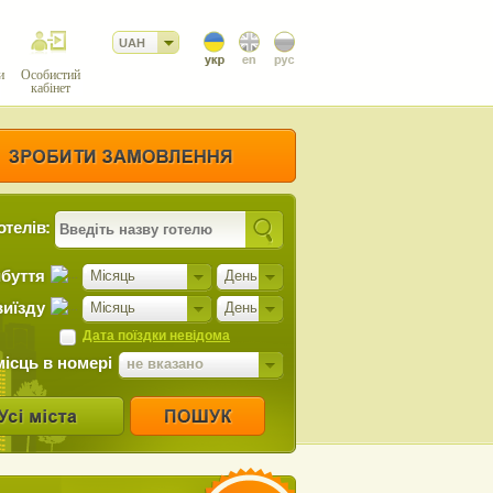
UAH
и
Особистий
кабінет
отелів:
ибуття
Місяць
День
виїзду
Місяць
День
Дата поїздки невідома
місць в номері
не вказано