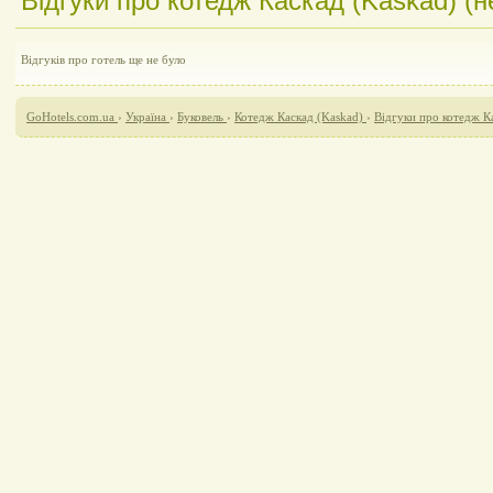
Відгуки про котедж Каскад (Kaskad) (н
Відгуків про готель ще не було
GoHotels.com.ua
›
Україна
›
Буковель
›
Котедж Каскад (Kaskad)
›
Відгуки про котедж К