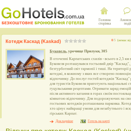
Головна
Анонси
сторінка
події
0
/5
(немає ві
Котедж Каскад (Kaskad)
Буковель
, урочище Прилуки, 305
В оточенні Карпатських схилів - всього в 2,5 км 
Буковеля розташувався гостьовий двір "Каскад", 
безтурботний світ гармонії і тиші. На території
котеджі, в кожному з яких все створено повноці
відпочинку. До послуг гостей котеджів "Каскад"
для туристів Буковеля приготують національні с
гуцульськими рецептами. Отримати заряд емоцій,
після активного катання в горах своїм постояльц
кімнатою відпочинку. Для подорожуючих на своє
гостьових котеджів розташована парковка. Котед
хто цінує найкращі умови для незабутнього і яс
гірських Карпат.
Докладніше
Готель на карті