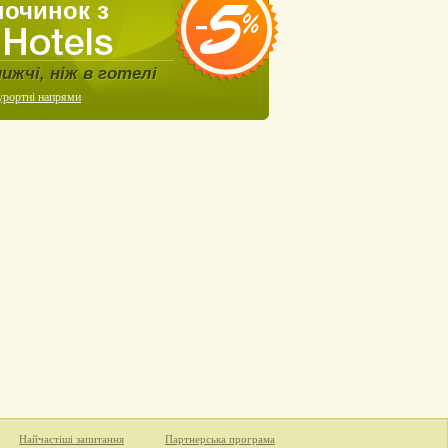
починок з
нижчі, ніж в готелі
урортні напрями
Найчастіші запитання
Партнерська програма