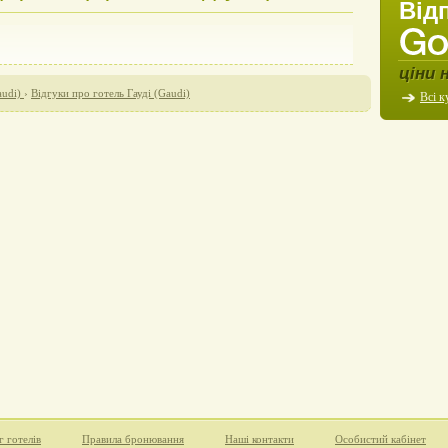
Від
ціни 
audi)
›
Відгуки про готель Гауді (Gaudi)
Всі к
г готелів
Правила бронювання
Наші контакти
Особистий кабінет