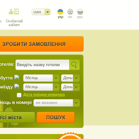
UAH
и
Особистий
кабінет
отелів:
ибуття
Місяць
День
виїзду
Місяць
День
Дата поїздки невідома
місць в номері
не вказано