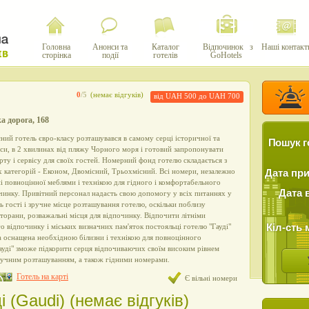
Головна
Анонси та
Каталог
Відпочинок з
Наші контакт
сторінка
події
готелів
GoHotels
0
/5
(немає відгуків)
від UAH 500 до UAH 700
а дорога, 168
ний готель євро-класу розташувався в самому серці історичної та
Пошук г
си, в 2 хвилинах від пляжу Чорного моря і готовий запропонувати
рту і сервісу для своїх гостей. Номерний фонд готелю складається з
х категорій - Економ, Двомісний, Трьохмісний. Всі номери, незалежно
Дата пр
ні повноцінної меблями і технікою для гідного і комфортабельного
Дата 
чинку. Привітний персонал надасть свою допомогу у всіх питаннях у
ь гості і зручне місце розташування готелю, оскільки поблизу
сторани, розважальні місця для відпочинку. Відпочити літніми
Кіл-сть 
о відпочинку і міських визначних пам'яток постояльці готелю "Гауді"
ка оснащена необхідною білизни і технікою для повноцінного
Гауді" зможе підкорити серця відпочиваючих своїм високим рівнем
зручним розташуванням, а також гідними номерами.
Готель на карті
Є вільні номери
і (Gaudi) (немає відгуків)