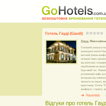
Готель Гауді (Gaudi)
Одеса
, Миколаївськ
Стильний ультрасучас
культурної життя Оде
високий рівень комфо
номерів таких цінови
від категорії, оснаще
перебування на відпо
будь-який час. Оцінят
розташовані кафе, ре
вечорами від пляжног
зможуть на терасі, я
відпочинку. Готель "
комфорту і сервісу, 
Докладніше
Відгуки про готель Гауд