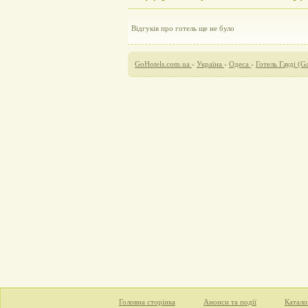
Відгуків про готель ще не було
GoHotels.com.ua
›
Україна
›
Одеса
›
Готель Гауді (G
Головна сторінка
Анонси та події
Катало