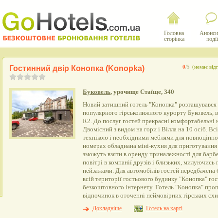
Головна
Анонси
сторінка
події
Гостинний двір Конопка (Konopka)
0
/5
(немає відг
Буковель
, урочище Стаїще, 340
Новий затишний готель "Конопка" розташувався 
популярного гірськолижного курорту Буковель, в
R2. До послуг гостей прекрасні комфортабельні 
Двомісний з видом на гори і Вілла на 10 осіб. В
технікою і необхідними меблями для повноцінно
номерах обладнана міні-кухня для приготування 
зможуть взяти в оренду приналежності для барбе
повітрі в компанії друзів і близьких, милуючись
пейзажами. Для автомобілів гостей передбачена 
всій території гостьового будинку "Конопка" го
безкоштовного інтернету. Готель "Конопка" про
відпочинок в оточенні неймовірних гірських схи
Докладніше
Готель на карті