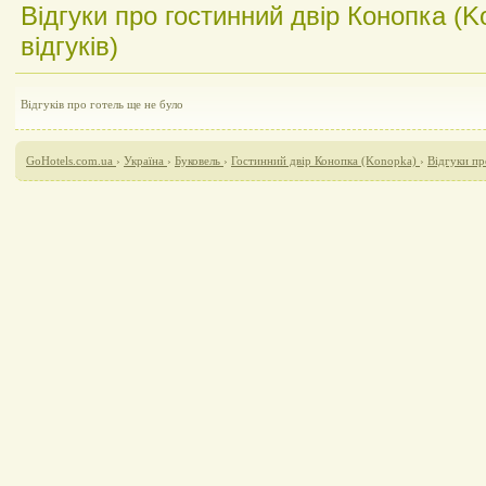
Відгуки про гостинний двір Конопка (K
відгуків)
Відгуків про готель ще не було
GoHotels.com.ua
›
Україна
›
Буковель
›
Гостинний двір Конопка (Konopka)
›
Відгуки пр