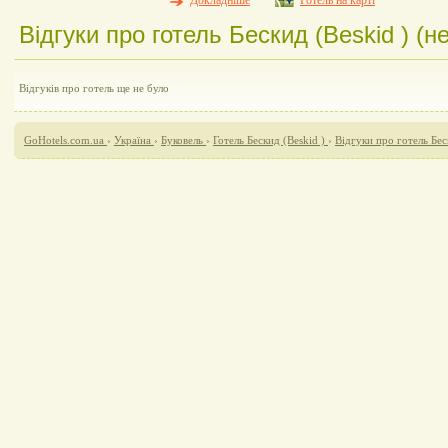
Докладніше
Готель на карті
Відгуки про готель Бескид (Beskid ) (не
Відгуків про готель ще не було
GoHotels.com.ua
›
Україна
›
Буковель
›
Готель Бескид (Beskid )
›
Відгуки про готель Бес