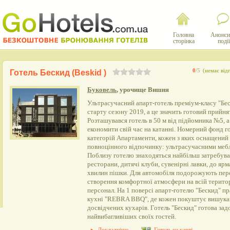
Головна
Анонси
сторінка
події
0
/5
(немає відг
Готель Бескид (Beskid )
Буковель
, урочище Вишня
Ультрасучасний апарт-готель преміум-класу "Бес
старту сезону 2019, а це значить готовий прийня
Розташувався готель в 50 м від підйомника №5, а
економити свій час на катанні. Номерний фонд г
категорій Апартаменти, кожен з яких оснащений 
повноцінного відпочинку: ультрасучасними мебл
Поблизу готелю знаходяться найбільш затребуван
ресторани, дитячі клуби, сувенірні лавки, до яр
хвилин пішки. Для автомобіля подорожують пере
створення комфортної атмосфери на всій терито
персонал. На 1 поверсі апарт-готелю "Бескид" п
кухні "REBRA BBQ", де кожен покуштує вишукані
досвідчених кухарів. Готель "Бескид" готова за
найвибагливіших своїх гостей.