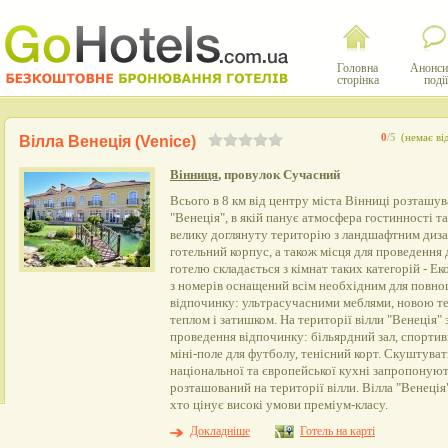
Головна
Анонси
сторінка
події
0
/5
(немає ві
Вілла Венеція (Venice)
Вінниця
, провулок Сучасний
Всього в 8 км від центру міста Вінниці розташув
"Венеція", в якій панує атмосфера гостинності т
велику доглянуту територію з ландшафтним диза
готельний корпус, а також місця для проведення
готелю складається з кімнат таких категорій - Ек
з номерів оснащений всім необхідним для повно
відпочинку: ультрасучасними меблями, новою те
теплом і затишком. На території вілли "Венеція"
проведення відпочинку: більярдний зал, спортив
міні-поле для футболу, тенісний корт. Скуштува
національної та європейської кухні запропонуют
розташований на території вілли. Вілла "Венеція"
хто цінує високі умови преміум-класу.
Докладніше
Готель на карті