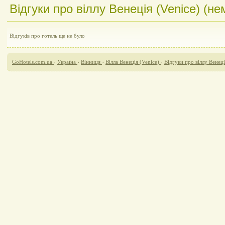
Відгуки про віллу Венеція (Venice) (нем
Відгуків про готель ще не було
GoHotels.com.ua
›
Україна
›
Вінниця
›
Вілла Венеція (Venice)
›
Відгуки про віллу Венеці