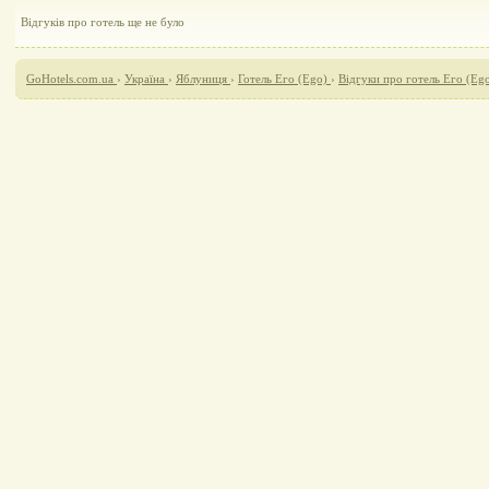
Відгуків про готель ще не було
GoHotels.com.ua
›
Україна
›
Яблуниця
›
Готель Его (Ego)
›
Відгуки про готель Его (Eg