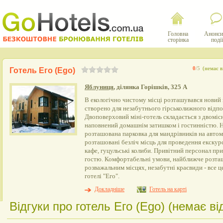
Головна
Анонси
сторінка
події
0
/5
(немає в
Готель Его (Ego)
Яблуниця
, ділянка Горішків, 325 А
В екологічно чистому місці розташувався новий г
створено для незабутнього гірськолижного відпо
Двоповерховий міні-готель складається з двоміс
наповнений домашнім затишком і гостинністю. Н
розташована парковка для мандрівників на автомо
розташовані безліч місць для проведення екскурс
кафе, гуцульські колиби. Привітний персонал пр
гостю. Комфортабельні умови, найближче розта
розважальним місцях, незабутні краєвиди - все ц
готелі "Его".
Докладніше
Готель на карті
Відгуки про готель Его (Ego) (немає від