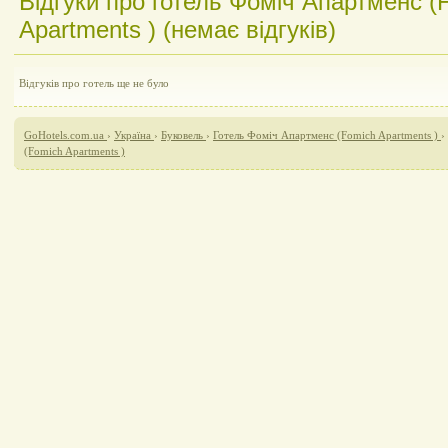
Відгуки про готель Фоміч Апартменс (
Apartments ) (немає відгуків)
Відгуків про готель ще не було
GoHotels.com.ua
›
Україна
›
Буковель
›
Готель Фоміч Апартменс (Fomich Apartments )
›
(Fomich Apartments )