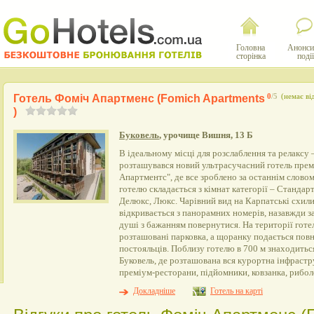
Головна
Анонси
сторінка
події
Готель Фоміч Апартменс (Fomich Apartments
0
/5
(немає ві
)
Буковель
, урочище Вишня, 13 Б
В ідеальному місці для розслаблення та релаксу 
розташувався новий ультрасучасний готель прем
Апартментс", де все зроблено за останнім слово
готелю складається з кімнат категорії – Стандар
Делюкс, Люкс. Чарівний вид на Карпатські схили,
відкривається з панорамних номерів, назавжди 
душі з бажанням повернутися. На території гот
розташовані парковка, а щоранку подається пов
постояльців. Поблизу готелю в 700 м знаходить
Буковель, де розташована вся курортна інфрастру
преміум-ресторани, підйомники, ковзанка, рибол
Докладніше
Готель на карті