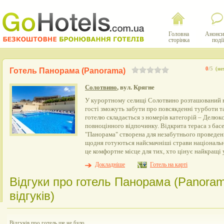
Головна
Анонси
сторінка
події
0
/5
(не
Готель Панорама (Panorama)
Солотвино
, вул. Крягне
У курортному селищі Солотвино розташований н
гості зможуть забути про повсякденні турботи 
готелю складається з номерів категорій – Делюкс
повноцінного відпочинку. Відкрита тераса з бас
"Панорама" створена для незабутнього проведенн
щодня готуються найсмачніші страви національно
це комфортне місце для тих, хто цінує найкращі 
Докладніше
Готель на карті
Відгуки про готель Панорама (Panora
відгуків)
Відгуків про готель ще не було