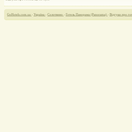
GoHotels.com.ua
›
Україна
›
Солотвино
›
Готель Панорама (Panorama)
›
Відгуки про го