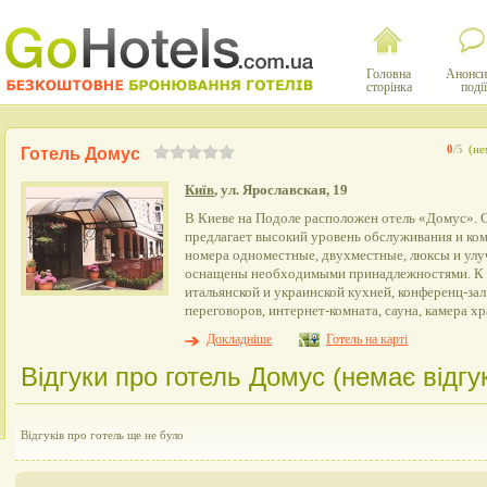
Головна
Анонси
сторінка
події
0
/5
(не
Готель Домус
Київ
, ул. Ярославская, 19
В Киеве на Подоле расположен отель «Домус». 
предлагает высокий уровень обслуживания и ком
номера одноместные, двухместные, люксы и ул
оснащены необходимыми принадлежностями. К у
итальянской и украинской кухней, конференц-зал 
переговоров, интернет-комната, сауна, камера х
Докладніше
Готель на карті
Відгуки про готель Домус (немає відгук
Відгуків про готель ще не було