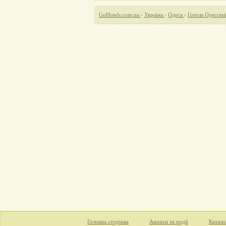
GoHotels.com.ua
›
Україна
›
Одеса
›
Готель Одесски
Головна сторінка
Анонси та події
Катало