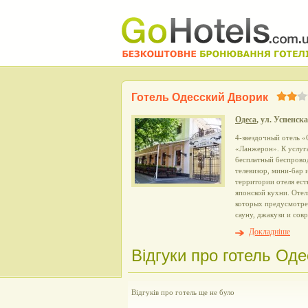
Готель Одесский Дворик
Одеса
, ул. Успенска
4-звездочный отель 
«Ланжерон». К услуга
бесплатный беспрово
телевизор, мини-бар 
территории отеля ест
японской кухни. Отель
которых предусмотрен
сауну, джакузи и сов
Докладніше
Відгуки про готель Оде
Відгуків про готель ще не було