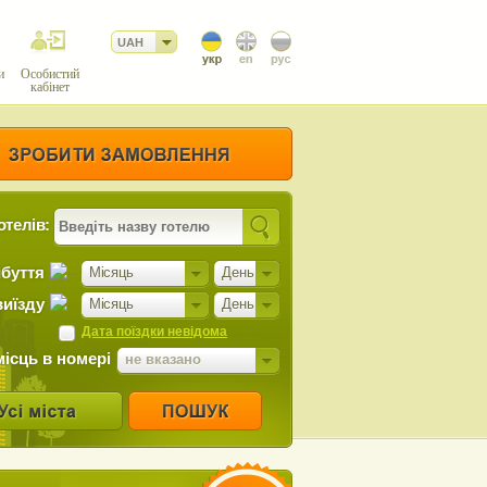
UAH
и
Особистий
кабінет
отелів:
ибуття
Місяць
День
виїзду
Місяць
День
Дата поїздки невідома
місць в номері
не вказано