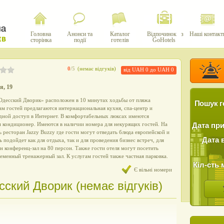
Головна
Анонси та
Каталог
Відпочинок з
Наші контакт
сторінка
події
готелів
GoHotels
0
/5
(немає відгуків)
від UAH 0 до UAH 0
я, 19
«Одесский Дворик» расположен в 10 минутах ходьбы от пляжа
Пошук г
м гостей предлагаются интернациональная кухня, спа-центр и
дной доступ в Интернет. В комфортабельных люксах имеются
и кондиционер. Имеются в наличии номера для некурящих гостей. На
Дата пр
ь ресторан Jazzy Buzzy где гости могут отведать блюда европейской и
Дата 
 подойдет как для отдыха, так и для проведения бизнес встреч, для
 конференц-зал на 80 персон. Также гости отеля могут посетить
ременный тренажерный зал. К услугам гостей также частная парковка.
Кіл-сть 
Є вільні номери
сский Дворик (немає відгуків)