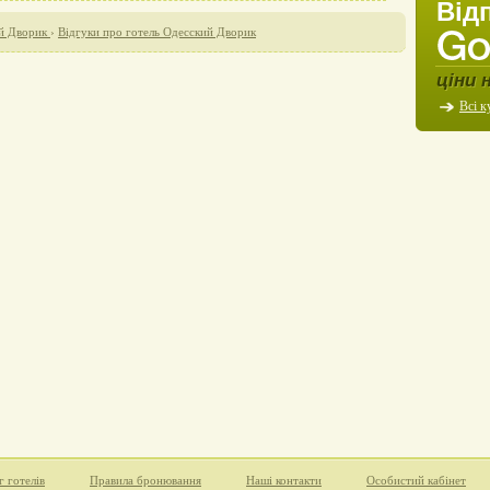
Від
й Дворик
›
Відгуки про готель Одесский Дворик
ціни 
Всі к
г готелів
Правила бронювання
Наші контакти
Особистий кабінет