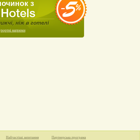
починок з
нижчі, ніж в готелі
урортні напрями
Найчастіші запитання
Партнерська програма