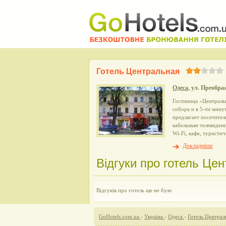
Готель Центральная
Одеса
, ул. Преобра
Гостиница «Централь
собора и в 5-ти мину
предлагает посетител
кабельным телевидени
Wi-Fi, кафе, туристи
Докладніше
Відгуки про готель Цен
Відгуків про готель ще не було
GoHotels.com.ua
›
Україна
›
Одеса
›
Готель Централ