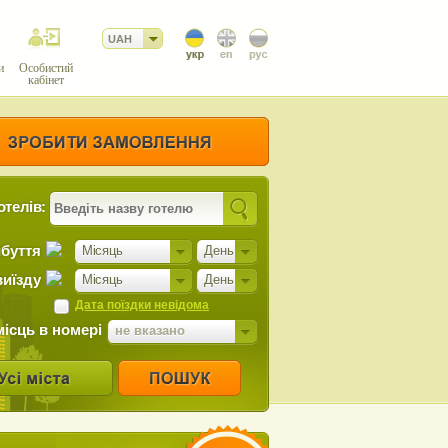
UAH
и
Особистий
кабінет
отелів:
ибуття
Місяць
День
виїзду
Місяць
День
Дата поїздки невідома
місць в номері
не вказано