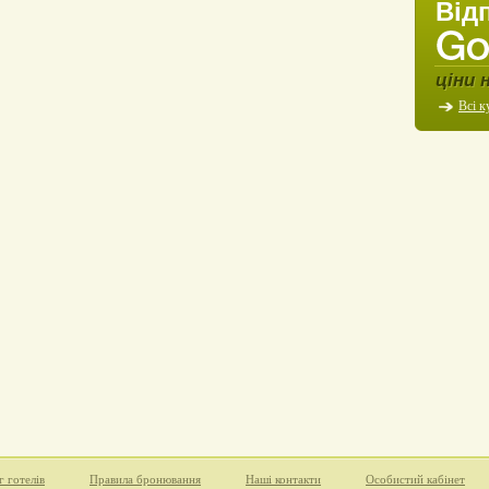
Від
ціни 
Всі к
г готелів
Правила бронювання
Наші контакти
Особистий кабінет