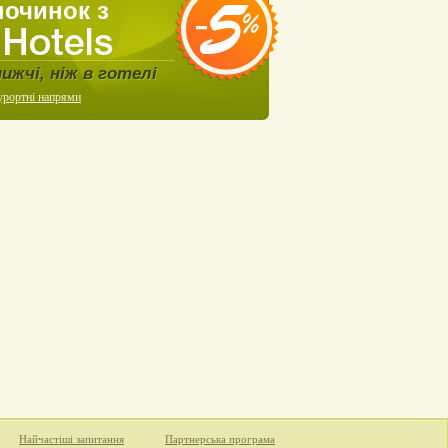
починок з
нижчі, ніж в готелі
урортні напрями
Найчастіші запитання
Партнерська програма