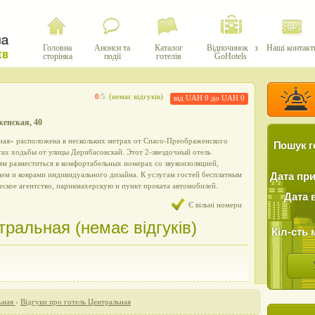
Головна
Анонси та
Каталог
Відпочинок з
Наші контакт
сторінка
події
готелів
GoHotels
0
/5
(немає відгуків)
від UAH 0 до UAH 0
женская, 40
ная» расположена в нескольких метрах от Спасо-Преображенского
Пошук г
тах ходьбы от улицы Дерибасовскай. Этот 2-звездочный отель
ям разместиться в комфортабельных номерах со звукоизоляцией,
ем и коврами индивидуального дизайна. К услугам гостей бесплатным
Дата пр
ческое агентство, парикмахерскую и пункт проката автомобилей.
Дата 
Є вільні номери
тральная (немає відгуків)
Кіл-сть 
ьная
›
Відгуки про готель Центральная