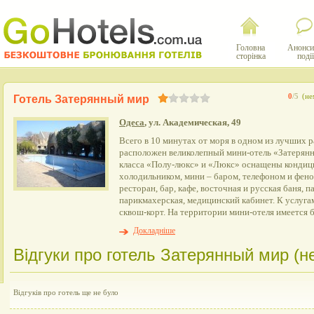
Головна
Анонси
сторінка
події
0
/5
(не
Готель Затерянный мир
Одеса
, ул. Академическая, 49
Всего в 10 минутах от моря в одном из лучших 
расположен великолепный мини-отель «Затерян
класса «Полу-люкс» и «Люкс» оснащены кондиц
холодильником, мини – баром, телефоном и фено
ресторан, бар, кафе, восточная и русская баня, п
парикмахерская, медицинский кабинет. К услугам
сквош-корт. На территории мини-отеля имеется б
Докладніше
Відгуки про готель Затерянный мир (не
Відгуків про готель ще не було