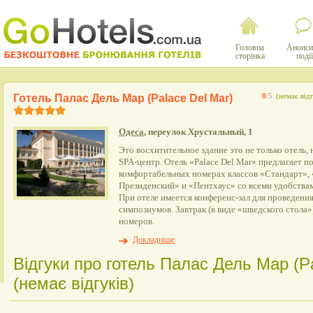
Головна
Анонси
сторінка
події
Готель Палас Дель Мар (Palace Del Mar)
0
/5
(немає відг
Одеса
, переулок Хрустальный, 1
Это восхитительное здание это не только отель, 
SPA-центр. Отель «Palace Del Mar» предлагает п
комфортабельных номерах классов «Стандарт»,
Президенский» и «Пентхаус» со всеми удобствам
При отеле имеется конференс-зал для проведения
симпозиумов. Завтрак (в виде «шведского стола»
номеров.
Докладніше
Відгуки про готель Палас Дель Мар (Pa
(немає відгуків)