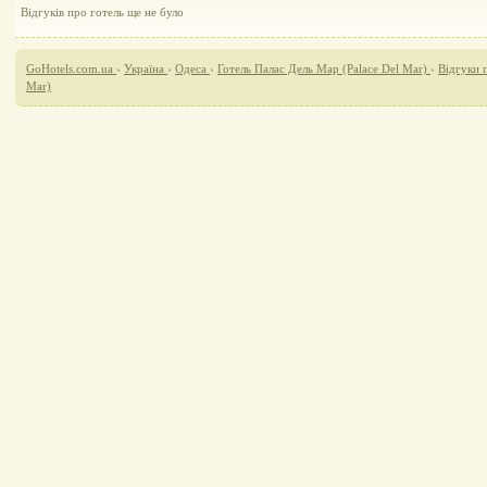
Відгуків про готель ще не було
GoHotels.com.ua
›
Україна
›
Одеса
›
Готель Палас Дель Мар (Palace Del Mar)
›
Відгуки 
Mar)