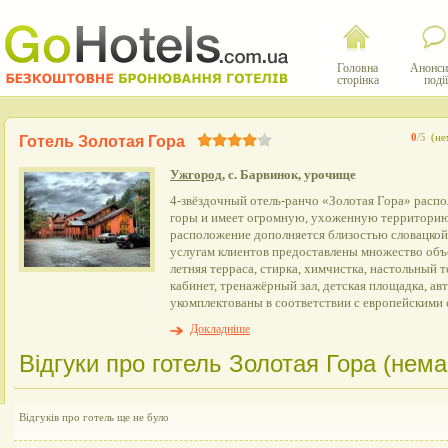
Головна
Анонси
сторінка
події
0
/5
(не
Готель Золотая Гора
Ужгород
, с. Барвинок, урочище
4-звёздочный отель-ранчо «Золотая Гора» расп
горы и имеет огромную, ухоженную территорию 
расположение дополняется близостью словацкой 
услугам клиентов предоставлены множество объе
летняя терраса, стирка, химчистка, настольный 
кабинет, тренажёрный зал, детская площадка, ав
укомплектованы в соответствии с европейскими 
Докладніше
Відгуки про готель Золотая Гора (немає
Відгуків про готель ще не було