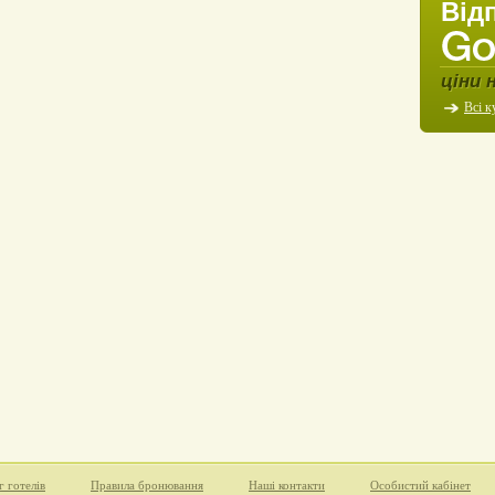
Від
ціни 
Всі к
г готелів
Правила бронювання
Наші контакти
Особистий кабінет