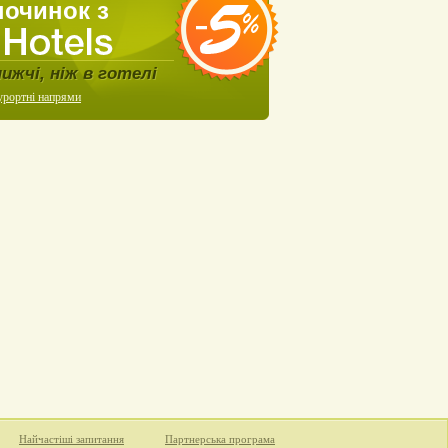
починок з
нижчі, ніж в готелі
урортні напрями
Найчастіші запитання
Партнерська програма