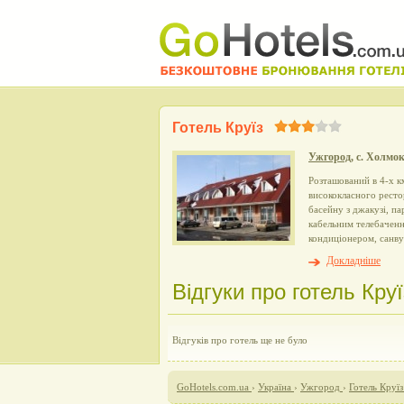
Готель Круїз
Ужгород
, с. Холмок
Розташований в 4-х к
висококласного рестор
басейну з джакузі, па
кабельним телебаченн
кондиціонером, санву
Докладніше
Відгуки про готель Круї
Відгуків про готель ще не було
GoHotels.com.ua
›
Україна
›
Ужгород
›
Готель Круїз