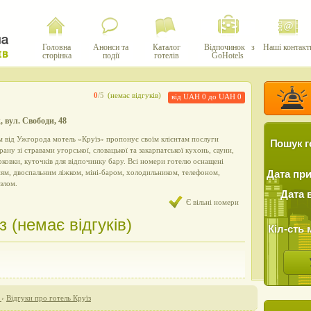
Головна
Анонси та
Каталог
Відпочинок з
Наші контакт
сторінка
події
готелів
GoHotels
0
/5
(немає відгуків)
від UAH 0 до UAH 0
, вул. Свободи, 48
м від Ужгорода мотель «Круїз» пропонує своїм клієнтам послуги
Пошук г
ану зі стравами угорської, словацької та закарпатської кухонь, сауни,
рковки, куточків для відпочинку бару. Всі номери готелю оснащені
ям, двоспальним ліжком, міні-баром, холодильником, телефоном,
Дата пр
злом.
Дата 
Є вільні номери
з (немає відгуків)
Кіл-сть 
›
Відгуки про готель Круїз