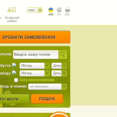
UAH
и
Особистий
кабінет
отелів:
ибуття
Місяць
День
виїзду
Місяць
День
Дата поїздки невідома
місць в номері
не вказано