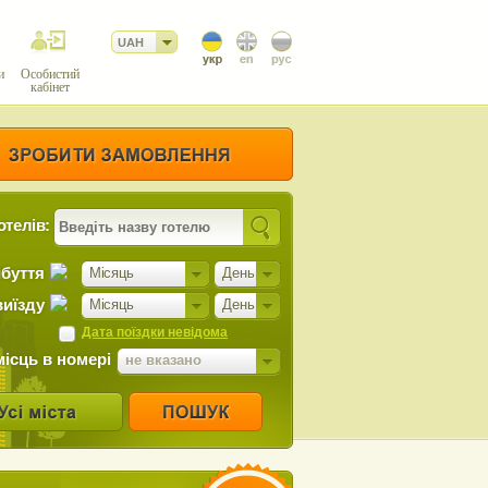
UAH
и
Особистий
кабінет
отелів:
ибуття
Місяць
День
виїзду
Місяць
День
Дата поїздки невідома
місць в номері
не вказано