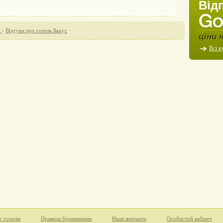
Від
с
›
Відгуки про готель Бахус
ціни 
Всі к
г готелів
Правила бронювання
Наші контакти
Особистий кабінет