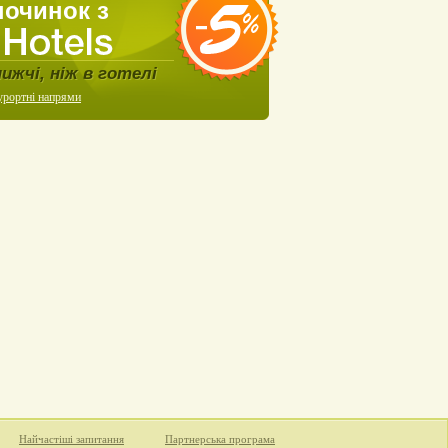
починок з
нижчі, ніж в готелі
урортні напрями
Найчастіші запитання
Партнерська програма