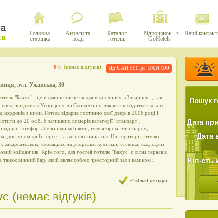
Головна
Анонси та
Каталог
Відпочинок з
Наші контакт
сторінка
події
готелів
GoHotels
0
/5
(немає відгуків)
від UAH 500 до UAH 900
жниця, вул. Ужанська, 30
отель "Бахус" - це відмінне місце як для відпочинку в Закарпатті, так і
Пошук г
 перед поїздкою в Угорщину чи Словаччину, так як знаходиться всього
ід кордонів з ними. Готель відкрив гостинно свої двері в 2006 році і
стити до 20 осіб. 8 затишних номерів категорії "стандарт",
Дата пр
 обладнані комфортабельними меблями, телевізором, міні-баром,
Дата 
м, доступом до Інтернет та ванною кімнатою. На території готелю
з закарпатською, словацької та угорської кухнями, стоянка, сад, сауна
ровий майданчик. Крім того, для гостей готелю "Бахус" є літня тераса в
Кіл-сть 
а також винний бар, який являє собою просторний зал з каміном і
Є вільні номери
с (немає відгуків)