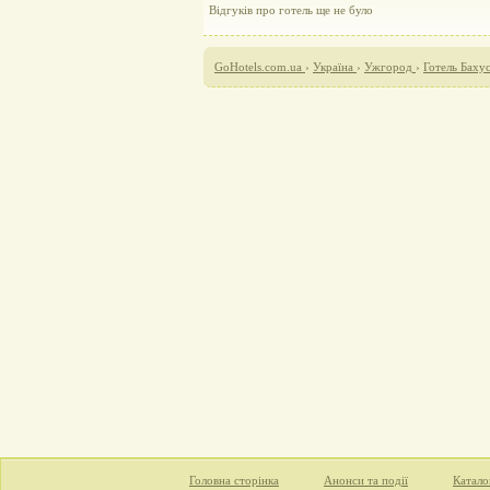
Відгуків про готель ще не було
GoHotels.com.ua
›
Україна
›
Ужгород
›
Готель Баху
Головна сторінка
Анонси та події
Катало