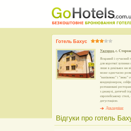
Готель Бахус
Ужгород
, с. Сторо
Яскравий і сучасний г
для короткої зупинки
лише в декількох км в
може одночасно розмі
"напівлюкс" і "люкс"
кондиціонером, сейфо
розташовані ресторан 
з джакузі, дитячий іг
європейському стилі, 
дегустацією.
Докладніше
Відгуки про готель Баху