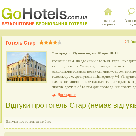
Головна
Анонси
сторінка
події
0
/5
(не
Готель Стар
Ужгород
, г. Мукачево, пл. Мира 10-12
Роскошный 4-звёздочный отель «Стар» находится
что недалеко от Ужгорода. Каждые номера осн
кондиционирования воздуха, мини-баром, мини-
телевизором, доступом к Интернету Wi-Fi, душе
них, в гостинице также находятся ресторан, кон
многие другие объекты для проведения своего до
Докладніше
Відгуки про готель Стар (немає відгукі
Відгуків про готель ще не було