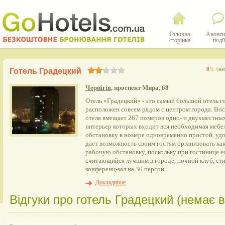
Головна
Анонси
сторінка
події
0
/5
(не
Готель Градецкий
Чернігів
, проспект Мира, 68
Отель «Градецкий» - это самый большой отель г
расположен совсем рядом с центром города. Во
отеля вмещает 267 номеров одно- и двухместных
интерьер которых входит вся необходимая мебел
обстановку в номере одновременно простой, уд
дает возможность своим гостям организовать ка
рабочую обстановку, поскольку при гостинице е
считающийся лучшим в городе, ночной клуб, сти
конференц-зал на 30 персон.
Докладніше
Відгуки про готель Градецкий (немає ві