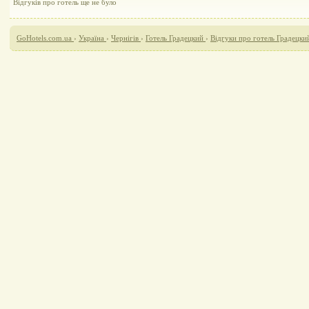
Відгуків про готель ще не було
GoHotels.com.ua
›
Україна
›
Чернігів
›
Готель Градецкий
›
Відгуки про готель Градецки