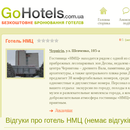
Головна
Анонси
сторінка
події
0
/5
(не
Готель НМЦ
Чернігів
, ул. Шевченко, 105-а
Гостиница «НМЦ» находится рядом с одной из 
прибрежных лесопарковых зон Десны, недалеко 
центра Чернигова – древнего Вала, памятника д
архитектуры, а также центрального пляжа реки Д
предлагает 38 комфортабельных номеров, среди
одноместные и двухместные номера. Персонал о
вашего отдыха: экскурсии по городу, походы в к
музеи и развлекательные комплексы города, а ко
доброжелательная атмосфера гостиницы «НМЦ»,
приятным.
Докладніше
Відгуки про готель НМЦ (немає відгукі