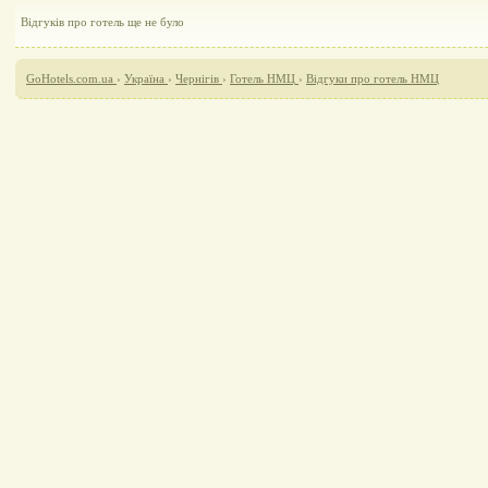
Відгуків про готель ще не було
GoHotels.com.ua
›
Україна
›
Чернігів
›
Готель НМЦ
›
Відгуки про готель НМЦ