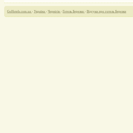
GoHotels.com.ua
›
Україна
›
Чернігів
›
Готель Березки
›
Відгуки про готель Березки