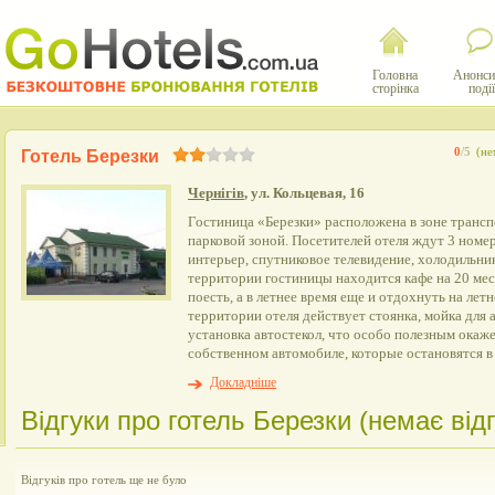
Головна
Анонси
сторінка
події
0
/5
(не
Готель Березки
Чернігів
, ул. Кольцевая, 16
Гостиница «Березки» расположена в зоне трансп
парковой зоной. Посетителей отеля ждут 3 номе
интерьер, спутниковое телевидение, холодильник
территории гостиницы находится кафе на 20 мес
поесть, а в летнее время еще и отдохнуть на лет
территории отеля действует стоянка, мойка для
установка автостекол, что особо полезным окаж
собственном автомобиле, которые остановятся в
Докладніше
Відгуки про готель Березки (немає відг
Відгуків про готель ще не було