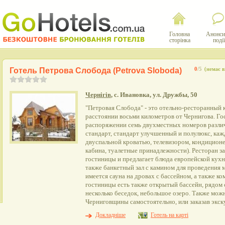
Головна
Анонси
сторінка
події
Готель Петрова Слобода (Petrova Sloboda)
0
/5
(немає в
Чернігів
, с. Ивановка, ул. Дружбы, 50
"Петровая Слобода" - это отельно-ресторанный 
расстоянии восьми километров от Чернигова. Го
распоряжении семь двухместных номеров различ
стандарт, стандарт улучшенный и полулюкс, ка
двуспальной кроватью, телевизором, кондицион
кабина, туалетные принадлежности). Ресторан з
гостиницы и предлагает блюда европейской кух
также банкетный зал с камином для проведения 
имеется сауна на дровах с бассейном, а также к
гостиницы есть также открытый бассейн, рядом 
несколько беседок, небольшое озеро. Также мож
Черниговщины самостоятельно, или заказав экск
Докладніше
Готель на карті