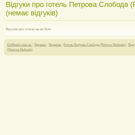
Відгуки про готель Петрова Слобода (
(немає відгуків)
Відгуків про готель ще не було
GoHotels.com.ua
›
Україна
›
Чернігів
›
Готель Петрова Слобода (Petrova Sloboda)
›
Відг
(Petrova Sloboda)