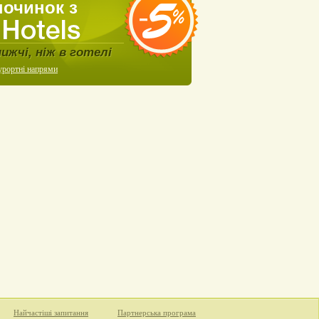
починок з
нижчі, ніж в готелі
урортні напрями
Найчастіші запитання
Партнерська програма