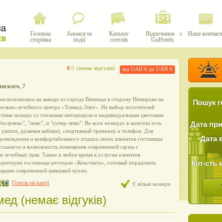
Головна
Анонси та
Каталог
Відпочинок з
Наші контакт
сторінка
події
готелів
GoHotels
0
/5
(немає відгуків)
від UAH 0 до UAH 0
инского, 7
расположилась на выезде из города Винница в сторону Немирова на
Пошук г
тельно-лечебного центра «Товмед-Элит». На выбор посетителей
стные номера со стильным интерьером и индивидуальным цветовым
полулюкс", "люкс", и "супер-люкс". Во всех номерах в наличии есть
Дата пр
, унитаз, душевая кабина), спортивный тренажер и телефон. Для
Дата 
ровождения и комфортабельного отдыха своих клиентов гостиница
ассажиста и возможность помещения современной сауны с
и лечебных трав. Также в любое время к услугам клиентов
Кіл-сть 
рритории гостиницы ресторан «Константа», готовый порадовать
юдами современной кавказкой кухни.
Готель на карті
Є вільні номери
мед (немає відгуків)