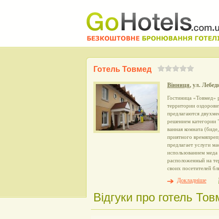
Готель Товмед
Вінниця
, ул. Лебед
Гостиница «Товмед» 
территории оздорови
предлагаются двухме
решением категории "
ванная комната (биде
приятного времяпреп
предлагает услуги м
использованием меда 
расположенный на те
своих посетителей бл
Докладніше
Відгуки про готель Тов