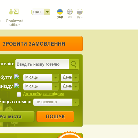
UAH
и
Особистий
кабінет
отелів:
ибуття
Місяць
День
виїзду
Місяць
День
Дата поїздки невідома
місць в номері
не вказано