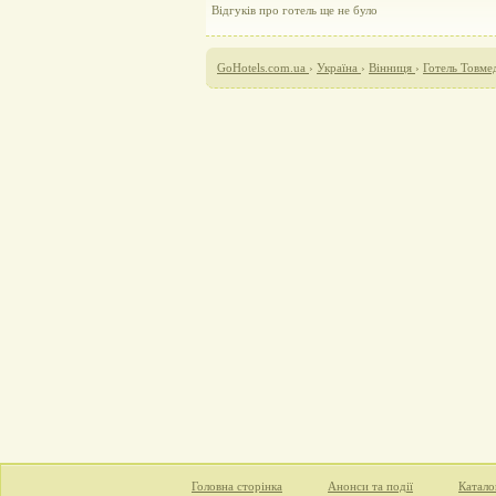
Відгуків про готель ще не було
GoHotels.com.ua
›
Україна
›
Вінниця
›
Готель Товме
Головна сторінка
Анонси та події
Катало