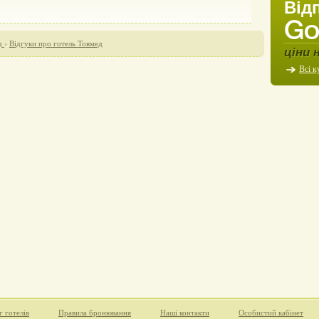
Від
д
›
Відгуки про готель Товмед
ціни 
Всі к
г готелів
Правила бронювання
Наші контакти
Особистий кабінет