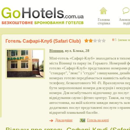
Головна
Анонси
сторінка
події
0
/5
(немає в
Готель Сафарі-Клуб (Safari Club)
Вінниця
, вул. Блока, 28
Міні-готель «Сафарі-Клуб» знаходиться в тихому
міста Вінниці та парку ім. Горького. Номерний 
готелю «Сафарі-Клуб» представлено номерами різ
"стандарт", "люкс" і "студіо" з вишуканим, дизай
номерах готелю передбачається наявність кабель
телефону, безкоштовного Wi -Fi. Враховуючи пер
бути запропоновані номери для курців і некурці
номери. Для незабутнього відпочинку до послуг 
відвідування сауни і фітнес-центру. Також, на т
автостоянка, на якій клієнти завжди зможуть зал
додаткових послуг представлені послуги з прання
відкритий плавальний басейн .
Докладніше
Готель на карті