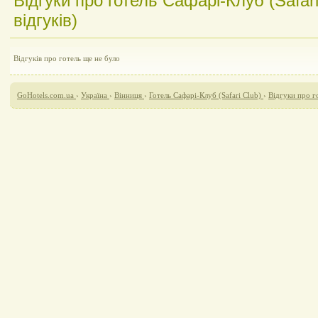
Відгуки про готель Сафарі-Клуб (Safar
відгуків)
Відгуків про готель ще не було
GoHotels.com.ua
›
Україна
›
Вінниця
›
Готель Сафарі-Клуб (Safari Club)
›
Відгуки про го