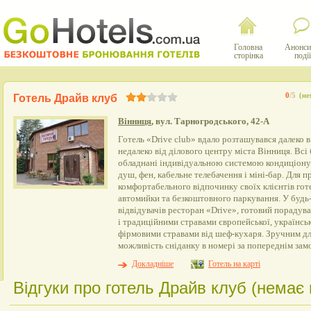
Головна
Анонси
сторінка
події
0
/5
(не
Готель Драйв клуб
Вінниця
, вул. Тарногродського, 42-А
Готель «Drive club» вдало розташувався далеко 
недалеко від ділового центру міста Вінниця. Всі 
обладнані індивідуальною системою кондиціонува
душ, фен, кабельне телебачення і міні-бар. Для 
комфортабельного відпочинку своїх клієнтів гот
автомийки та безкоштовного паркування. У будь-
відвідувачів ресторан «Drive», готовий порадув
і традиційними стравами європейської, українсько
фірмовими стравами від шеф-кухаря. Зручним дл
можливість сніданку в номері за попереднім зам
Докладніше
Готель на карті
Відгуки про готель Драйв клуб (немає в