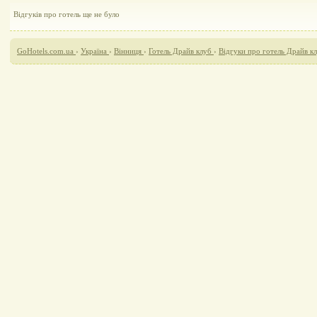
Відгуків про готель ще не було
GoHotels.com.ua
›
Україна
›
Вінниця
›
Готель Драйв клуб
›
Відгуки про готель Драйв к