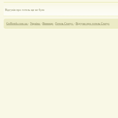
Відгуків про готель ще не було
GoHotels.com.ua
›
Україна
›
Вінниця
›
Готель Статус
›
Відгуки про готель Статус