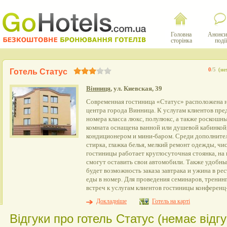
Головна
Анонси
сторінка
події
0
/5
(не
Готель Статус
Вінниця
, ул. Киевская, 39
Современная гостиница «Статус» расположена н
центра города Винница. К услугам клиентов пр
номера класса люкс, полулюкс, а также роскошн
комната оснащена ванной или душевой кабинкой,
кондиционером и мини-баром. Среди дополните
стирка, глажка белья, мелкий ремонт одежды, чи
гостиницы работает круглосуточная стоянка, на 
смогут оставить свои автомобили. Также удобны
будет возможность заказа завтрака и ужина в рес
еды в номер. Для проведения семинаров, тренин
встреч к услугам клиентов гостиницы конференц-
Докладніше
Готель на карті
Відгуки про готель Статус (немає відгу