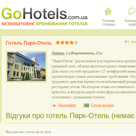
Головна
Анонси
сторінка
події
0
/5
(не
Готель Парк-Отель
Дніпро
, ул.Ворошилова, 21д
"Парк-Отель" расположен в историческом центре
парковой зоне, вблизи архитектурных памятников
Для своих гостей предлагает 27 комфортабельны
удовлетворят самые изысканные требования. От
трудового дня или провести незабываемый рома
ресторане отеля. На втором этаже гостиничного
красоты, в котором царит атмосфера роскошного
сочетании с домашним теплом.
Докладніше
Готель на карті
Відгуки про готель Парк-Отель (немає 
Відгуків про готель ще не було