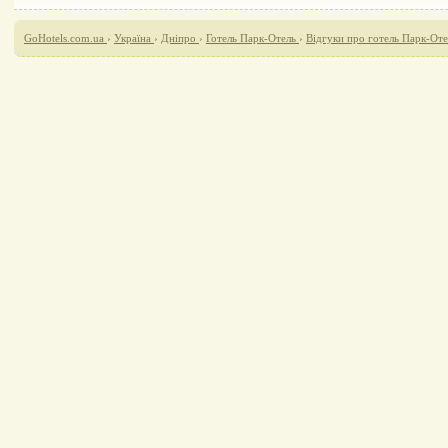
GoHotels.com.ua
›
Україна
›
Дніпро
›
Готель Парк-Отель
›
Відгуки про готель Парк-Оте