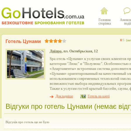
Головна
Анонси
сторінка
події
0
/5
(не
Готель Цунами
Дніпро
, пл. Октябрьская, 12
Spa отель «Цунами» к услугам своих клиентов п
категории "Люкс" и "Полулюкс". Особенностью 
«Апартаменты» встроенная система дополнитель
«Цунами» ориентированный на качественный эл
использованием современных технологий омоло
возможностью выбора индивидуальных программ
Также к услугам гостей крытый бассейн, сауны, ф
Докладніше
Готель на карті
Відгуки про готель Цунами (немає відг
Відгуків про готель ще не було