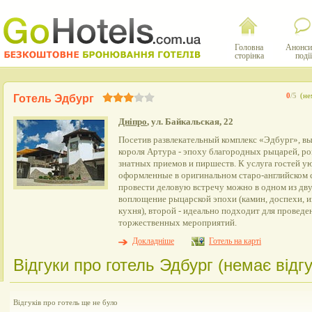
Головна
Анонси
сторінка
події
0
/5
(не
Готель Эдбург
Дніпро
, ул. Байкальская, 22
Посетив развлекательный комплекс «Эдбург», вы
короля Артура - эпоху благородных рыцарей, ро
знатных приемов и пиршеств. К услуга гостей у
оформленные в оригинальном старо-английском 
провести деловую встречу можно в одном из дв
воплощение рыцарской эпохи (камин, доспехи, 
кухня), второй - идеально подходит для провед
торжественных мероприятий.
Докладніше
Готель на карті
Відгуки про готель Эдбург (немає відгу
Відгуків про готель ще не було