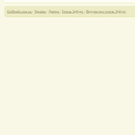
GoHotels.com.ua
›
Україна
›
Дніпро
›
Готель Эдбург
›
Відгуки про готель Эдбург