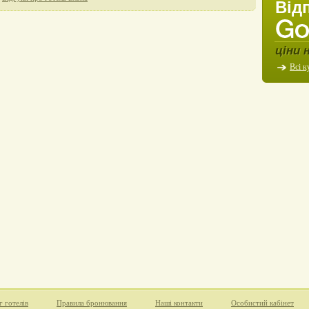
Від
ціни 
Всі к
г готелів
Правила бронювання
Наші контакти
Особистий кабінет