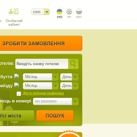
UAH
и
Особистий
кабінет
отелів:
ибуття
Місяць
День
виїзду
Місяць
День
Дата поїздки невідома
місць в номері
не вказано