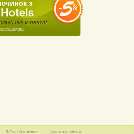
починок з
нижчі, ніж в готелі
урортні напрями
Найчастіші запитання
Партнерська програма