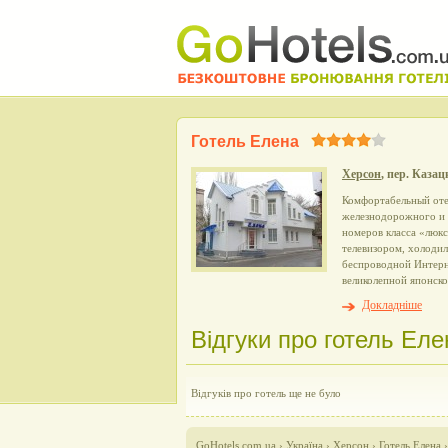
Готель Елена
Херсон
, пер. Казац
Комфортабельный оте
железнодорожного и а
номеров класса «люк
телевизором, холодил
беспроводной Интерн
великолепной японско
Докладніше
Відгуки про готель Еле
Відгуків про готель ще не було
GoHotels.com.ua
›
Україна
›
Херсон
›
Готель Елена