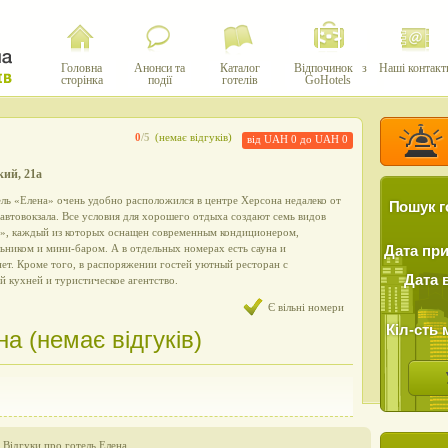
Головна
Анонси та
Каталог
Відпочинок з
Наші контакт
сторінка
події
готелів
GoHotels
0
/5
(немає відгуків)
від UAH 0 до UAH 0
кий, 21а
ль «Елена» очень удобно расположился в центре Херсона недалеко от
Пошук г
втовокзала. Все условия для хорошего отдыха создают семь видов
с», каждый из которых оснащен современным кондиционером,
ьником и мини-баром. А в отдельных номерах есть сауна и
Дата пр
ет. Кроме того, в распоряжении гостей уютный ресторан с
Дата 
й кухней и туристическое агентство.
Є вільні номери
Кіл-сть 
на (немає відгуків)
›
Відгуки про готель Елена