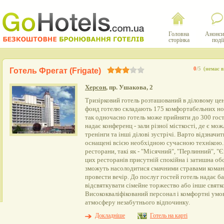
Головна
Анонси
сторінка
події
0
/5
(немає в
Готель Фрегат (Frigate)
Херсон
, пр. Ушакова, 2
Тризірковий готель розташований в діловому це
фонд готелю складають 175 комфортабельних номе
так одночасно готель може прийняти до 300 гост
надає конференц - зали різної місткості, де є мо
тренінги та інші ділові зустрічі. Варто відзначи
оснащені всією необхідною сучасною технікою.
ресторани, такі як - "Місячний", "Перлинний", "
цих ресторанів присутній спокійна і затишна обс
зможуть насолодитися смачними стравами команд
провести вечір. До послуг гостей готель надає ба
відсвяткувати сімейне торжество або інше святко
Висококваліфікований персонал і комфортні умо
атмосферу незабутнього відпочинку.
Докладніше
Готель на карті