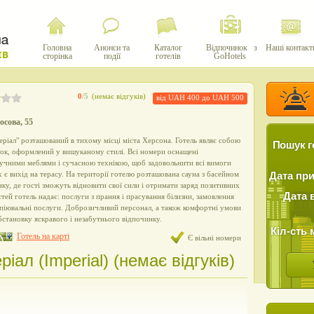
Головна
Анонси та
Каталог
Відпочинок з
Наші контакт
сторінка
події
готелів
GoHotels
0
/5
(немає відгуків)
від UAH 400 до UAH 500
осова, 55
еріал" розташований в тихому місці міста Херсона. Готель являє собою
Пошук г
ок, оформлений у вишуканому стилі. Всі номери оснащені
учними меблями і сучасною технікою, щоб задовольнити всі вимоги
 є вихід на терасу. На території готелю розташована сауна з басейном
Дата пр
ку, де гості зможуть відновити свої сили і отримати заряд позитивних
Дата 
тей готель надає: послуги з прання і прасування білизни, замовлення
 копіювальні послуги. Доброзичливий персонал, а також комфортні умови
бстановку яскравого і незабутнього відпочинку.
Кіл-сть 
Готель на карті
Є вільні номери
ріал (Іmperial) (немає відгуків)