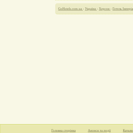
GoHotels.com.ua
›
Україна
›
Херсон
›
Готель Імперіа
Головна сторінка
Анонси та події
Катало