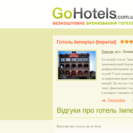
Готель Імперіал (Іmperial)
Херсон
, вул. Ломон
Сучасний готель "Імп
триповерховий будин
комфортабельними зр
гостей У всіх номерах
та кімнатами відпочин
емоцій. До послуг гос
таксі, факсимільні і
в номерах створять о
Докладніше
Відгуки про готель Імпе
Відгуків про готель ще не було