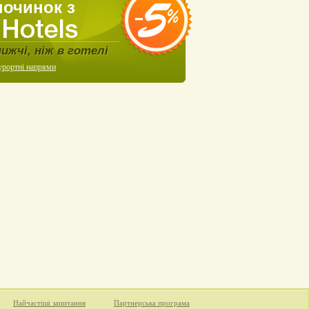
починок з
нижчі, ніж в готелі
урортні напрями
Найчастіші запитання
Партнерська програма