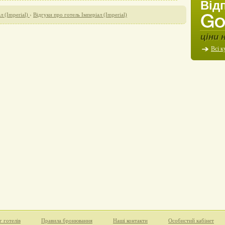
Від
л (Іmperial)
›
Відгуки про готель Імперіал (Іmperial)
ціни 
Всі к
г готелів
Правила бронювання
Наші контакти
Особистий кабінет