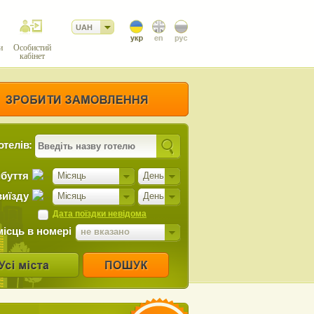
UAH
и
Особистий
кабінет
отелів:
ибуття
Місяць
День
виїзду
Місяць
День
Дата поїздки невідома
місць в номері
не вказано